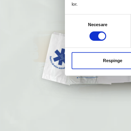
lor.
Selecția
Necesare
consimțământului
Respinge